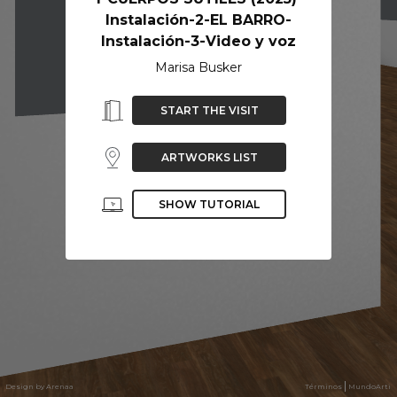
Instalación-2-EL BARRO-
Instalación-3-Video y voz
Marisa Busker
START THE VISIT
ARTWORKS LIST
SHOW TUTORIAL
Design by Arenaa
Términos
MundoArti